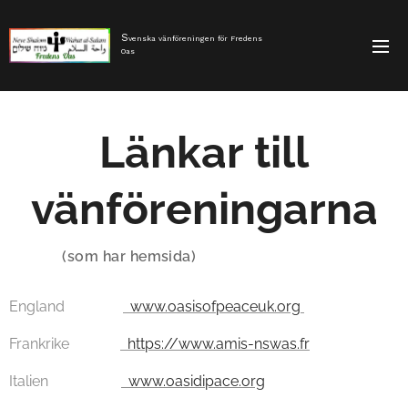
S
venska
vänfören
ingen
för
Fredens
Oas
Länkar till
vänföreningarna
(som har hemsida)
England
www.oasisofpeaceuk.org
Frankrike
https://www.amis-nswas.fr
Italien
www.oasidipace.org