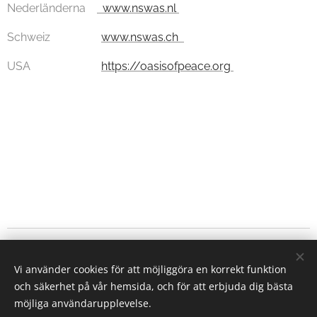
Nederländerna
www.nswas.nl
Schweiz
www.nswas.ch
USA
https://oasisofpeace.org
Copyright © 2024 Svenska vänföreningen för Fredens Oas | Alla
Vi använder cookies för att möjliggöra en korrekt funktion
rättigheter reserverade.
och säkerhet på vår hemsida, och för att erbjuda dig bästa
Skapad med
Webnode
Cookies
möjliga användarupplevelse.