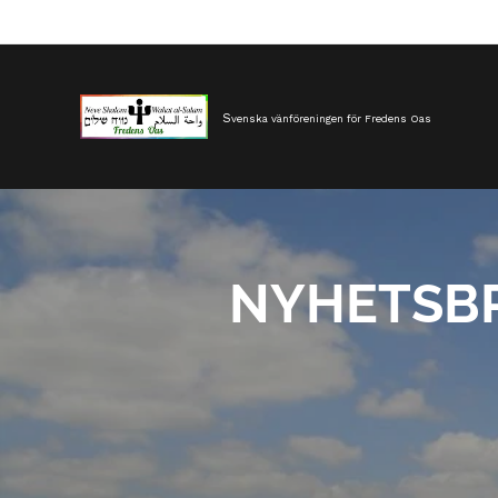
S
venska
vänfören
ingen
för
Fredens
Oas
NYHETSBR